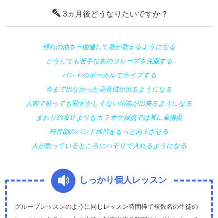
3ヵ月後どうなりたいですか？
憧れの曲を一曲通して歌が歌えるようになる
どうしても苦手なあのフレーズを克服する
バンドのボーカルでライブする
今まで出なかった高音域が出るようになる
人前で歌っても恥ずかしくない演奏が出来るようになる
まわりの友達よりもカラオケ採点では常に高得点
軽音部のバンド練習をもっと向上させる
人が歌っているところにハモりで入れるようになる
しっかり個人レッスン
グループレッスンのように同じレッスン時間枠で複数名の生徒の