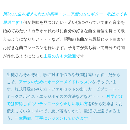
第2の人生を迎えられた中高年・シニア層の方にギター・歌はとても
最適です！
何か趣味を見つけたい・若い頃にやっていてまた音楽を
始めてみたい！カラオケ代わりに自分の好きな曲を自信を持って歌
えるようになりたい・・・など。昭和の名曲から最新ヒット曲まで
お好きな曲でレッスンを行います。子育てが落ち着いて自分の時間
が作れるようになった
主婦の方も大歓迎
です
生徒さんそれぞれ、歌に対する悩みや疑問は違います。だから
こそ、
アナタのためのオーダーメイドレッスン
を行っていま
す。腹式呼吸のやり方・ファルセットの出し方・ビブラート・
ミックスボイス・エッジボイスの方法などなど・・・
独学だけ
では習得しずらいテクニックや正しい歌い方
を0から効率よくお
伝えしていきますので、悪い癖もつかず、最短で上達できるよ
う、
一生懸命、丁寧にレッスンしていきます
！