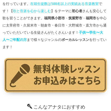
を行っています。
在籍生徒数は500名以上の実績ある音楽教室
で
す！【
歌と音楽を心から楽しむ
】をテーマに
初心者
さんも安心して
歌を習うことができます。
福岡県小郡市
・
筑紫野市
・
福岡市
を中心
に太宰府市・久留米市・朝倉市・春日市・大野城市・直方市から通
っていただいている生徒さんがたくさんいます！
子供〜学生〜大
人〜ご年配の方
まで様々なジャンルの
ボーカルレッスン
を行ってい
ます！
こんなアナタにおすすめ