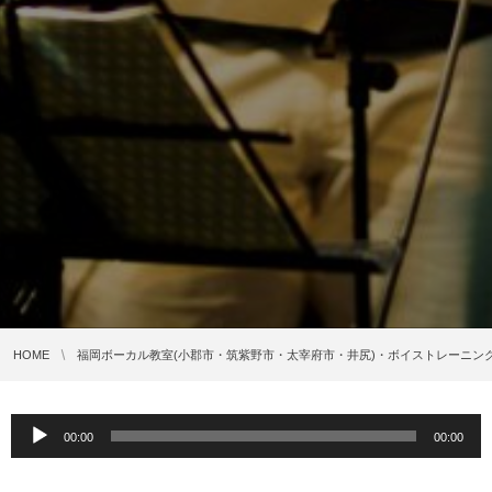
HOME
福岡ボーカル教室(小郡市・筑紫野市・太宰府市・井尻)・ボイストレーニン
音
00:00
00:00
声
プ