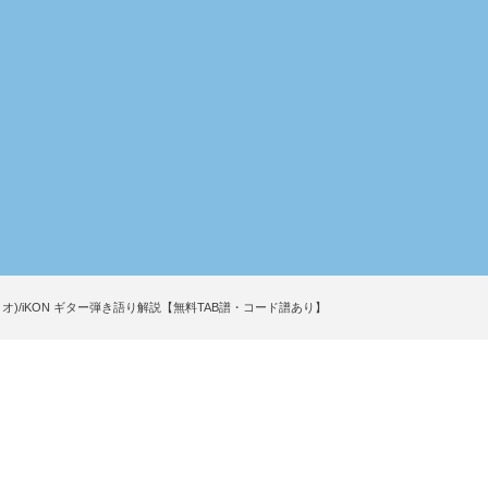
シナリオ)/iKON ギター弾き語り解説【無料TAB譜・コード譜あり】