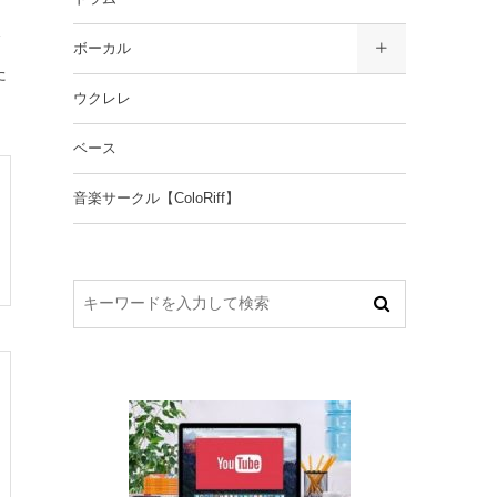
ボーカル
た
ウクレレ
ベース
音楽サークル【ColoRiff】