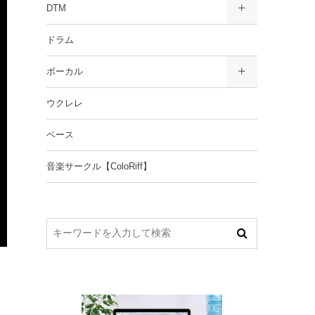
DTM
ドラム
ボーカル
ウクレレ
ベース
音楽サークル【ColoRiff】