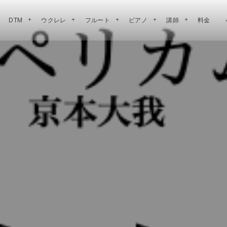
DTM
ウクレレ
フルート
ピアノ
講師
料金