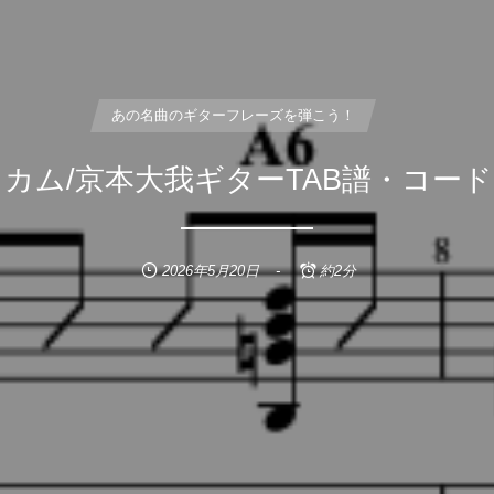
あの名曲のギターフレーズを弾こう！
, …
カム/京本大我ギターTAB譜・コー
2026年5月20日
約2分