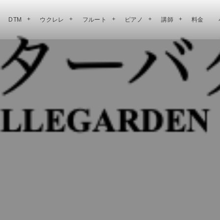
DTM
ウクレレ
フルート
ピアノ
講師
料金