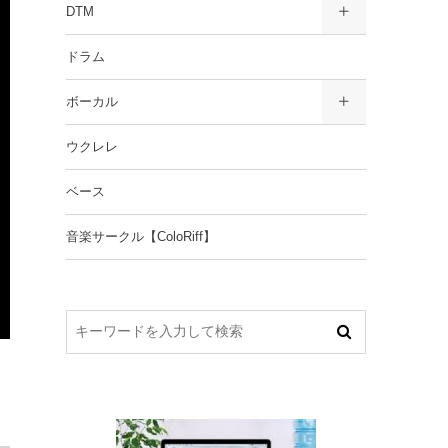
DTM
ドラム
ボーカル
ウクレレ
ベース
音楽サークル【ColoRiff】