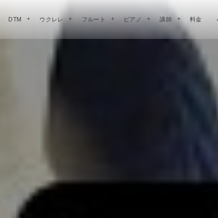
DTM
ウクレレ
フルート
ピアノ
講師
料金